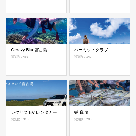
Groovy Blue宮古島
ハーミットクラブ
閲覧数：497
閲覧数：246
レクサス EV レンタカー
栄 真 丸
閲覧数：325
閲覧数：203