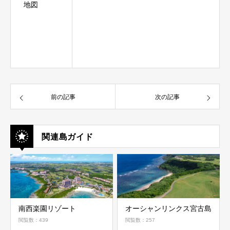
地図
前の記事
次の記事
関連島ガイド
南西楽園リゾート
オーシャンリンクス宮古島
閲覧数：439
閲覧数：257