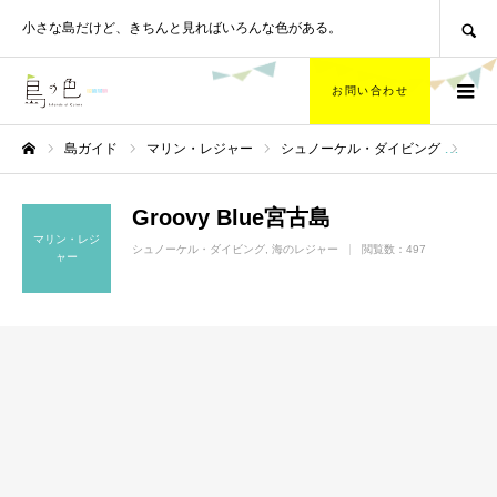
SEARCH
小さな島だけど、
きちんと見ればいろんな色がある。
お問い合わせ
島ガイド
マリン・レジャー
シュノーケル・ダイビング
Gro
ホーム
Groovy Blue宮古島
マリン・レジ
シュノーケル・ダイビング
海のレジャー
閲覧数：497
ャー