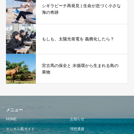
シギラビーチ再発見 | 生命が息づく小さな
海の奇跡
もしも、太陽光発電を 義務化したら？
宮古馬の保全と 水循環から生まれる島の
果物
メニュー
HOME
お知らせ
エシカル島ガイド
理想通貨