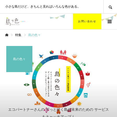
SEARCH
小さな島だけど、
きちんと見ればいろんな色がある。
お問い合わせ
特集
島の色々
ホーム
島の色々
エコパートナーさんの ずっと続く島の未来のための サービス
をキャッチアップ！