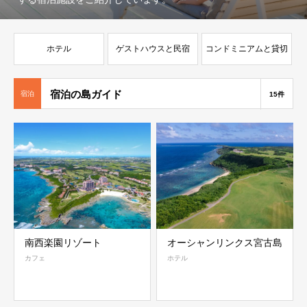
ホテル
ゲストハウスと民宿
コンドミニアムと貸切
の宿
宿泊の島ガイド
宿泊
15件
南西楽園リゾート
オーシャンリンクス宮古島
カフェ
ホテル