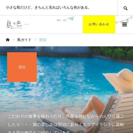
SEARCH
小さな島だけど、
きちんと見ればいろんな色がある。
お問い合わせ
島ガイド
宿泊
ホーム
宿泊
こだわりの食事を味わったり、島風を感じながらのんびり過ご
したり・・・旅の楽しみは宿泊にあり！エコアイランドに貢献
する宿泊施設をご紹介しています。