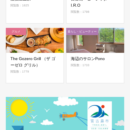
I.R.O
閲覧数：1825
閲覧数：1798
グルメ
暮らし・ビューティー
The Gozero Grill （ザ ゴ
海辺のサロンPono
ーゼロ グリル）
閲覧数：1733
閲覧数：1779