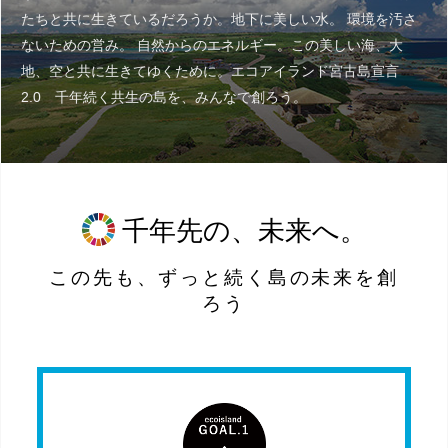
たちと共に生きているだろうか。地下に美しい水。 環境を汚さ
ないための営み。 自然からのエネルギー。この美しい海、大
地、空と共に生きてゆくために。エコアイランド宮古島宣言
2.0 千年続く共生の島を、みんなで創ろう。
千年先の、未来へ。
この先も、ずっと続く島の未来を創
ろう