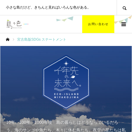
SEARCH
小さな島だけど、
きちんと見ればいろんな色がある。
お問い合わせ
宮古島版SDGs ステートメント
ホーム
10年、100年、1000年後 島の暮らしはどうなっているだろ
う。海のサンゴや魚たち、木々に休む鳥たち、夜空の星たちは私