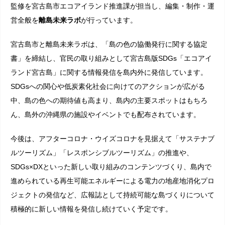
監修を宮古島市エコアイランド推進課が担当し、編集・制作・運
営全般を
離島未来ラボ
が行っています。
宮古島市と離島未来ラボは、「島の色の協働発行に関する協定
書」を締結し、官民の取り組みとして宮古島版SDGs「エコアイ
ランド宮古島」に関する情報発信を島内外に発信しています。
SDGsへの関心や低炭素化社会に向けてのアクションが広がる
中、島の色への期待値も高まり、島内の主要スポットはもちろ
ん、島外の沖縄県の施設やイベントでも配布されています。
今後は、アフターコロナ・ウイズコロナを見据えて「サステナブ
ルツーリズム」「レスポンシブルツーリズム」の推進や、
SDGs×DXといった新しい取り組みのコンテンツづくり、島内で
進められている再生可能エネルギーによる電力の地産地消化プロ
ジェクトの発信など、広報誌として持続可能な島づくりについて
積極的に新しい情報を発信し続けていく予定です。