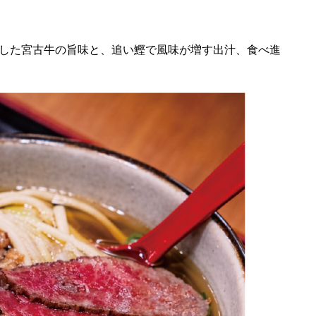
した宮古牛の旨味と、追い鰹で風味が増す出汁、食べ進