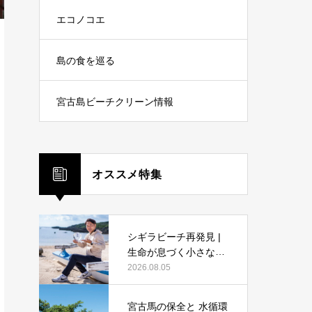
エコノコエ
島の食を巡る
宮古島ビーチクリーン情報
オススメ特集
シギラビーチ再発見 |
生命が息づく小さな海
の奇跡
2026.08.05
宮古馬の保全と 水循環