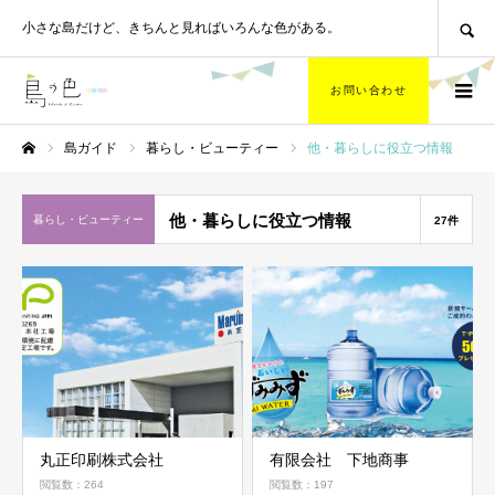
SEARCH
小さな島だけど、
きちんと見ればいろんな色がある。
お問い合わせ
島ガイド
暮らし・ビューティー
他・暮らしに役立つ情報
ホーム
他・暮らしに役立つ情報
暮らし・ビューティー
27件
丸正印刷株式会社
有限会社 下地商事
閲覧数：264
閲覧数：197