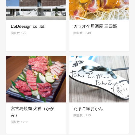
LSDdesign co.,ltd.
カラオケ居酒屋 三四郎
閲覧数：79
閲覧数：349
宮古島焼肉 火神（かが
たまご家おかん
み）
閲覧数：215
閲覧数：238