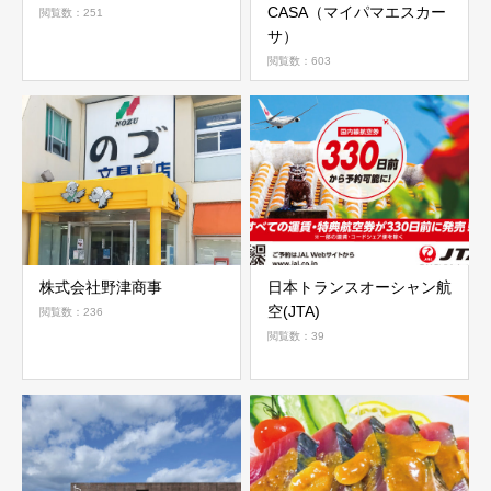
CASA（マイパマエスカー
閲覧数：251
サ）
閲覧数：603
株式会社野津商事
日本トランスオーシャン航
空(JTA)
閲覧数：236
閲覧数：39