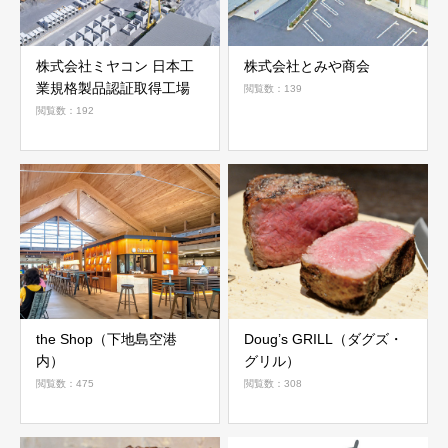
株式会社ミヤコン 日本工
株式会社とみや商会
業規格製品認証取得工場
閲覧数：139
閲覧数：192
the Shop（下地島空港
Doug’s GRILL（ダグズ・
内）
グリル）
閲覧数：475
閲覧数：308