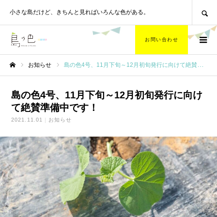
SEARCH
小さな島だけど、
きちんと見ればいろんな色がある。
お問い合わせ
お知らせ
島の色4号、11月下旬～12月初旬発行に向けて絶賛準備中です！
ホーム
島の色4号、11月下旬～12月初旬発行に向け
て絶賛準備中です！
2021.11.01
お知らせ