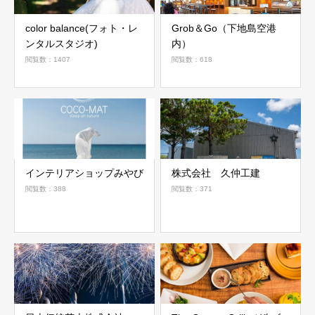
color balance(フォト・レ
Grob＆Go（下地島空港
ンタルスタジオ)
内）
閲覧数：1407
閲覧数：618
インテリアショップみやび
株式会社 久仲工建
閲覧数：388
閲覧数：371