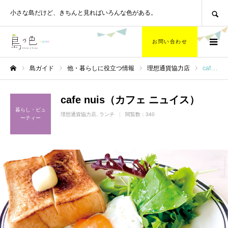
SEARCH
小さな島だけど、
きちんと見ればいろんな色がある。
お問い合わせ
島ガイド
他・暮らしに役立つ情報
理想通貨協力店
cafe nuis（カフェ ニュイス）
ホーム
cafe nuis（カフェ ニュイス）
暮らし・ビュ
理想通貨協力店
ランチ
閲覧数：340
ーティー