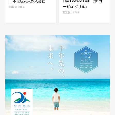
日本伝統花火株式会社
The Gozero Grill （ザ ゴ
ーゼロ グリル）
閲覧数：598
閲覧数：1779