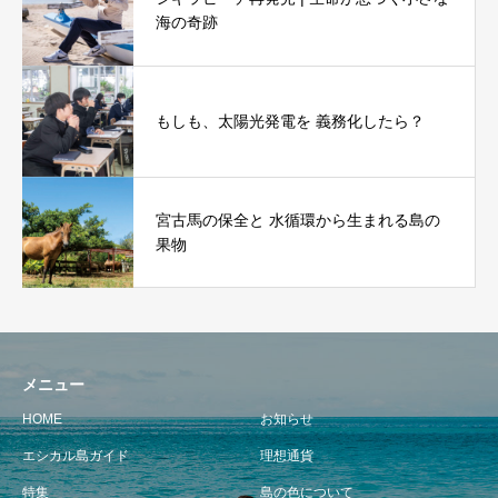
海の奇跡
もしも、太陽光発電を 義務化したら？
宮古馬の保全と 水循環から生まれる島の
果物
メニュー
HOME
お知らせ
エシカル島ガイド
理想通貨
特集
島の色について