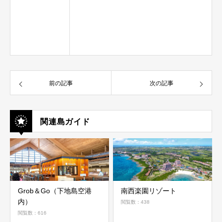
前の記事
次の記事
関連島ガイド
Grob＆Go（下地島空港
南西楽園リゾート
内）
閲覧数：438
閲覧数：616