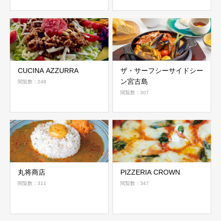
CUCINA AZZURRA
ザ・サーフシーサイドシー
ン宮古島
閲覧数：248
閲覧数：307
丸将商店
PIZZERIA CROWN
閲覧数：311
閲覧数：347