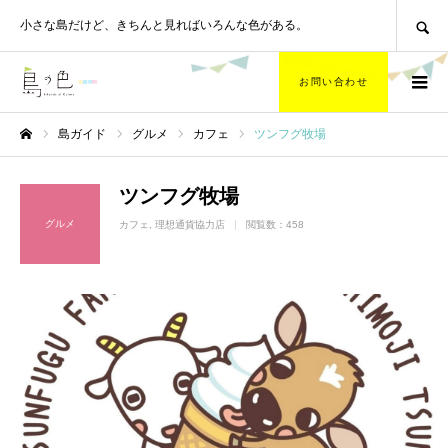
SEARCH
小さな島だけど、
きちんと見ればいろんな色がある。
お問い合わせ
島ガイド
グルメ
カフェ
ツンフグ牧場
ホーム
ツンフグ牧場
グルメ
カフェ
理想通貨協力店
閲覧数：458